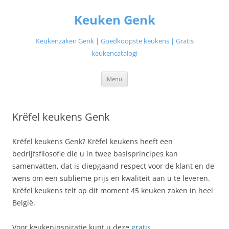
Ga
naar
Keuken Genk
de
inhoud
Keukenzaken Genk | Goedkoopste keukens | Gratis
keukencatalogi
Menu
Krëfel keukens Genk
Krëfel keukens Genk? Krëfel keukens heeft een
bedrijfsfilosofie die u in twee basisprincipes kan
samenvatten, dat is diepgaand respect voor de klant en de
wens om een sublieme prijs en kwaliteit aan u te leveren.
Krëfel keukens telt op dit moment 45 keuken zaken in heel
België.
Voor keukeninspiratie kunt u deze
gratis